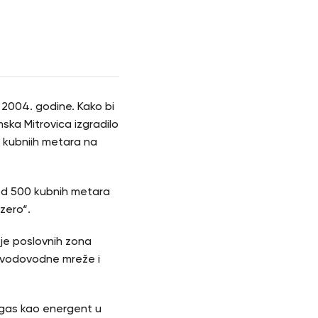
 2004. godine. Kako bi
ska Mitrovica izgradilo
 kubniih metara na
 od 500 kubnih metara
zero“.
je poslovnih zona
je vodovodne mreže i
i gas kao energent u