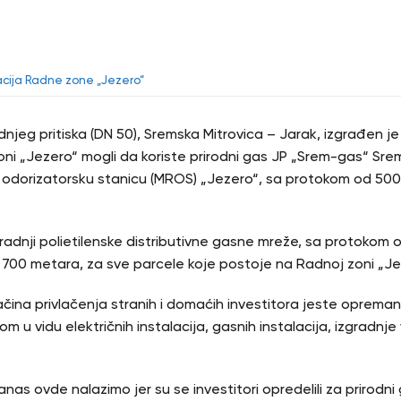
службе
acija Radne zone „Jezero“
jeg pritiska (DN 50), Sremska Mitrovica – Jarak, izgrađen je
ni „Jezero“ mogli da koriste prirodni gas JP „Srem-gas“ Srem
u odorizatorsku stanicu (MROS) „Jezero“, sa protokom od 500
gradnji polietilenske distributivne gasne mreže, sa protokom
o 700 metara, za sve parcele koje postoje na Radnoj zoni „Je
ina privlačenja stranih i domaćih investitora jeste opreman
m u vidu električnih instalacija, gasnih instalacija, izgradn
danas ovde nalazimo jer su se investitori opredelili za prirodn