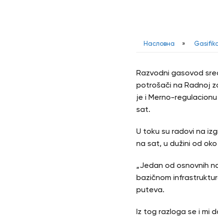
Насловна
»
Gasifik
Razvodni gasovod sredn
potrošači na Radnoj zo
je i Merno-regulacion
sat.
U toku su radovi na iz
na sat, u dužini od ok
„Jedan od osnovnih nač
bazičnom infrastrukturo
puteva.
Iz tog razloga se i mi 