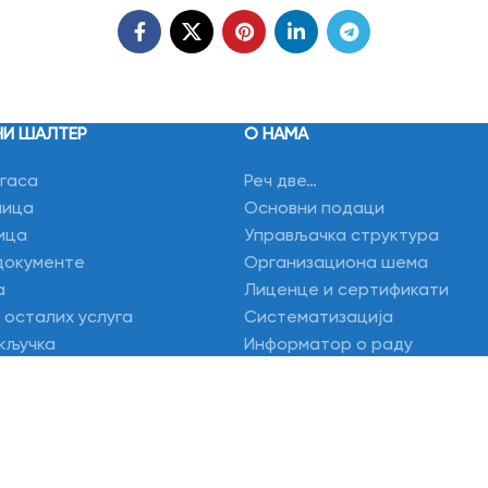
НИ ШАЛТЕР
О НАМА
гаса
Реч две…
лица
Основни подаци
ица
Управљачка структура
документе
Организациона шема
а
Лиценце и сертификати
 осталих услуга
Систематизација
кључка
Информатор о раду
рачуна
Еко и друштвена одговорно
ор
Фото галерија
м
Видео галерија
а одустанак од репрограма
ње рачуна и других обавеза