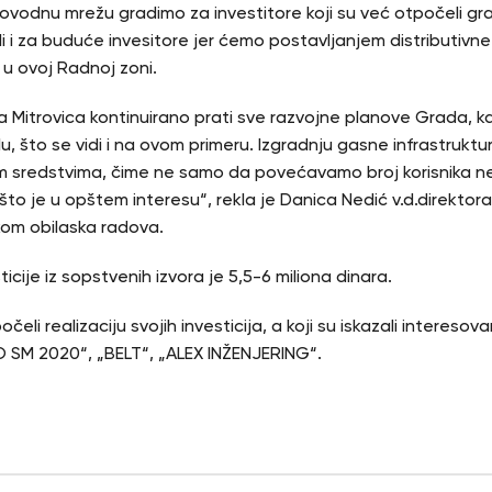
sovodnu mrežu gradimo za investitore koji su već otpočeli gra
 ali i za buduće invesitore jer ćemo postavljanjem distributiv
 u ovoj Radnoj zoni.
Mitrovica kontinuirano prati sve razvojne planove Grada, ka
, što se vidi i na ovom primeru. Izgradnju gasne infrastruktu
m sredstvima, čime ne samo da povećavamo broj korisnika n
to je u opštem interesu“, rekla je Danica Nedić v.d.direktor
ikom obilaska radova.
cije iz sopstvenih izvora je 5,5-6 miliona dinara.
počeli realizaciju svojih investicija, a koji su iskazali intereso
O SM 2020“, „BELT“, „ALEX INŽENJERING“.