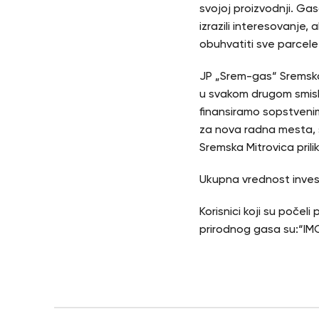
svojoj proizvodnji. Ga
izrazili interesovanje,
obuhvatiti sve parcele
JP „Srem-gas“ Sremska 
u svakom drugom smislu
finansiramo sopstveni
za nova radna mesta, š
Sremska Mitrovica pril
Ukupna vrednost investi
Korisnici koji su počeli 
prirodnog gasa su:“IM