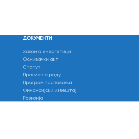
ДОКУМЕНТИ
Закон о енергетици
Оснивачки акт
Статут
Правила о раду
Програм пословања
Финансијски извештај
Ревизија
ст
Електронска огласна табла
Одлуке и саопштења
Правилници
Средњорочни план