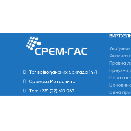
ВИРТУЕЛ
Увођење 
Физичка 
Правна л
Преузми 
Трг војвођанских бригада 14/I
Цена гас
Сремска Митровица
Ценовник
Тел: +381 (22) 610 069
Цена при
Начин об
Тел: +381 (22) 621 065
Калкулат
Тел: +381 (22) 624 657
Репрогра
Email: office@sremgas.rs
Захтев з
Измирива