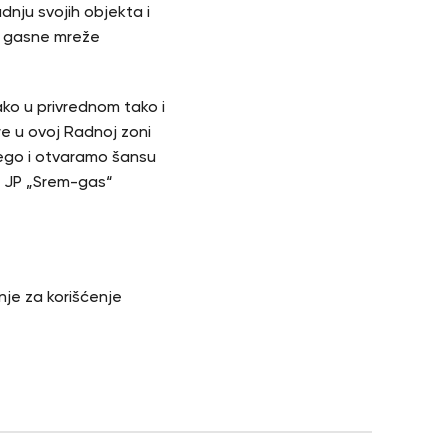
dnju svojih objekta i
ne gasne mreže
ko u privrednom tako i
re u ovoj Radnoj zoni
ego i otvaramo šansu
a JP „Srem-gas“
vanje za korišćenje