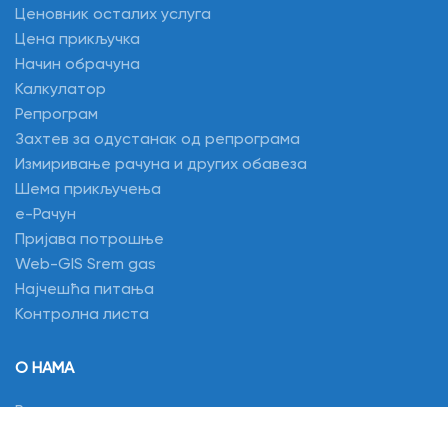
Ценовник осталих услуга
Цена прикључка
Начин обрачуна
Калкулатор
Репрограм
Захтев за одустанак од репрограма
Измиривање рачуна и других обавеза
Шема прикључења
e-Рачун
Пријава потрошње
Web-GIS Srem gas
Најчешћа питања
Контролна листа
О НАМА
Реч две…
Основни подаци