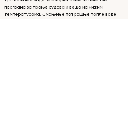
троше мање воде, или коришћење машинских
програма за прање судова и веша на нижим
температурама. Смањење потрошње топле воде
може знатно утицати на уштеду гаса.
8. Редовно проверавање прозора и врата
Прозори и врата која нису добро заптивена могу
узроковати значајан губитак топлоте. Редовно
проверавајте да ли постоје пропусти и заптивајте
све пукотине или празнине. Такође, можете
размислити о употреби заптивки за врата како бисте
спречили губитак топлоте и одржали већу
енергетску ефикасност у дому.
Оптимизација потрошње природног гаса у
домаћинству може бити једноставна уз неколико
промишљених корака. Одржавање гасних уређаја,
унапређење изолације и употреба ефикасних
система за контролу температуре су кључни