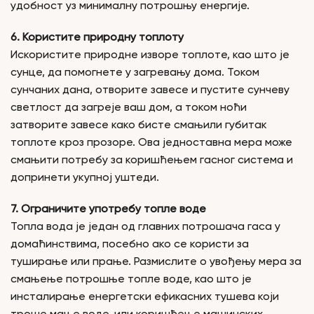
удобност уз минималну потрошњу енергије.
6. Користите природну топлоту
Искористите природне изворе топлоте, као што је
сунце, да помогнете у загревању дома. Током
сунчаних дана, отворите завесе и пустите сунчеву
светлост да загреје ваш дом, а током ноћи
затворите завесе како бисте смањили губитак
топлоте кроз прозоре. Ова једноставна мера може
смањити потребу за коришћењем гасног система и
допринети укупној уштеди.
7. Ограничите употребу топле воде
Топла вода је један од главних потрошача гаса у
домаћинствима, посебно ако се користи за
туширање или прање. Размислите о увођењу мера за
смањење потрошње топле воде, као што је
инсталирање енергетски ефикасних тушева који