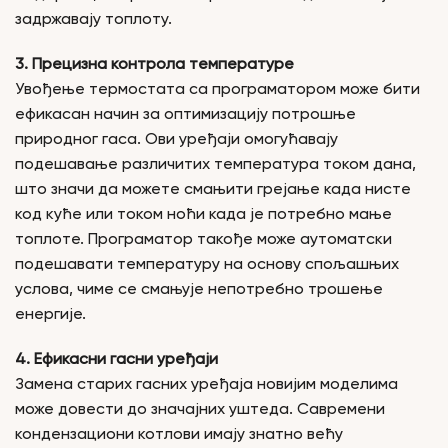
задржавају топлоту.
3. Прецизна контрола температуре
Увођење термостата са програматором може бити
ефикасан начин за оптимизацију потрошње
природног гаса. Ови уређаји омогућавају
подешавање различитих температура током дана,
што значи да можете смањити грејање када нисте
код куће или током ноћи када је потребно мање
топлоте. Програматор такође може аутоматски
подешавати температуру на основу спољашњих
услова, чиме се смањује непотребно трошење
енергије.
4. Ефикасни гасни уређаји
Замена старих гасних уређаја новијим моделима
може довести до значајних уштеда. Савремени
кондензациони котлови имају знатно већу