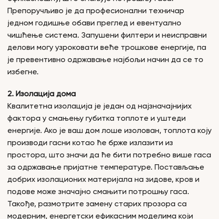
Препоручљиво је да професионални техничар
једном годишње обави преглед и евентуално
чишћење система. Запушени филтери и неисправни
делови могу узроковати веће трошкове енергије, па
је превентивно одржавање најбољи начин да се то
избегне.
2. Изолација дома
Квалитетна изолација је један од најзначајнијих
фактора у смањењу губитка топлоте и уштеди
енергије. Ако је ваш дом лоше изолован, топлота коју
производи гасни котао ће брже излазити из
простора, што значи да ће бити потребно више гаса
за одржавање пријатне температуре. Постављање
добрих изолационих материјала на зидове, кров и
подове може значајно смањити потрошњу гаса.
Такође, размотрите замену старих прозора са
модерним, енергетски ефикасним моделима који