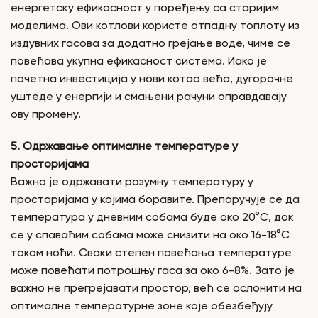
енергетску ефикасност у поређењу са старијим
моделима. Ови котлови користе отпадну топлоту из
издувних гасова за додатно грејање воде, чиме се
повећава укупна ефикасност система. Иако је
почетна инвестиција у нови котао већа, дугорочне
уштеде у енергији и смањени рачуни оправдавају
ову промену.
5. Одржавање оптималне температуре у
просторијама
Важно је одржавати разумну температуру у
просторијама у којима боравите. Препоручује се да
температура у дневним собама буде око 20°C, док
се у спаваћим собама може снизити на око 16-18°C
током ноћи. Сваки степен повећања температуре
може повећати потрошњу гаса за око 6-8%. Зато је
важно не прегрејавати простор, већ се ослонити на
оптималне температурне зоне које обезбеђују