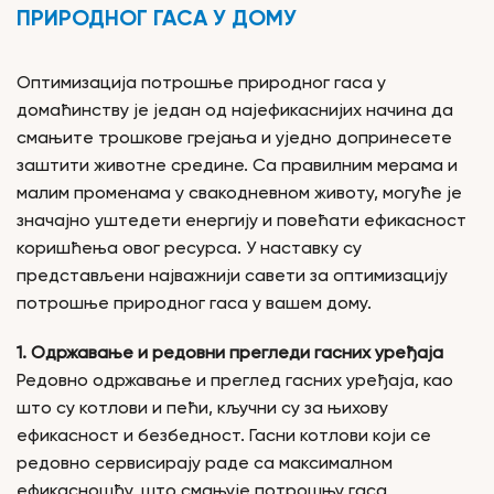
ПРИРОДНОГ ГАСА У ДОМУ
Оптимизација потрошње природног гаса у
домаћинству је један од најефикаснијих начина да
смањите трошкове грејања и уједно допринесете
заштити животне средине. Са правилним мерама и
малим променама у свакодневном животу, могуће је
значајно уштедети енергију и повећати ефикасност
коришћења овог ресурса. У наставку су
представљени најважнији савети за оптимизацију
потрошње природног гаса у вашем дому.
1. Одржавање и редовни прегледи гасних уређаја
Редовно одржавање и преглед гасних уређаја, као
што су котлови и пећи, кључни су за њихову
ефикасност и безбедност. Гасни котлови који се
редовно сервисирају раде са максималном
ефикасношћу, што смањује потрошњу гаса.