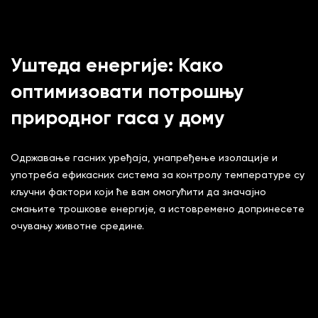
Уштеда енергије: Како
оптимизовати потрошњу
природног гаса у дому
Одржавање гасних уређаја, унапређење изолације и
употреба ефикасних система за контролу температуре су
кључни фактори који ће вам омогућити да значајно
смањите трошкове енергије, а истовремено допринесете
очувању животне средине.