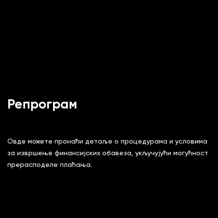
Репрограм
Овде можете пронаћи детаље о процедурама и условима
за извршење финансијских обавеза, укључујући могућност
прерасподеле плаћања.