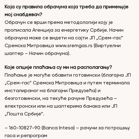
Која су правила обрачуна која треба да примењује
мој снабдевач?
Обрачун се врши према методологији коју је
прописала Агенција за енергетику Србије. Начин
обрачуна може се видети на сајти ЈП „Срем-гас“
Сремска Митровица www.sremgas.rs (Виртуелни
шалтер – Начин обрачуна).
Које опције плаћања су ми на располагању?
Плаћање је могуће обавити готовински (благајна ЈП
„Срем-гас“ Сремска Митровица и путем терминала
инсталираног на благајни Предузећа) и
безготовински, на текуће рачуне Предузећа –
електронски или на шалтерима банака или ЈП
„Пошта Србије“.
– 160-10827-90 (Banca Intesa) – рачуни за потрошњу
гаса и репрограм