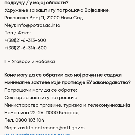
подручју / у мојој области?
Удружење за заштиту потрошача Војводине,
Раваничка број 11, 21000 Нови Сад
Мејл: info@potrosac.info
Тел / Факс:
+(381)21-6-313-600
+(381)21-6-314-600
II – Уговори и набавка
Коме могу да се обратим ако мој рачун не садржи
минималне захтеве које прописује ЕУ законодавство?
Потрошачи могу да се обрате:
Сектор за заштиту потрошача
Министарство трговине, туризма и телекомуникација
Немањина 22-26, 11000 Београд
Тел. 0800 103 104
Мејл: zastita.potrоsaca@mtt.gov.rs