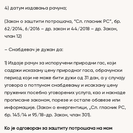
4) датум издавања рачуна;
(Закон о заштити потрошача, “Сл. гласник РС”, бр.
62/2014, 6/2016 – др. закон и 44/2018 – др. Закон,
члан 12)
– Снабдевач је дужан да:
1) Издаје рачун за испоручени природни гас, који
садржи исказану цену природног гаса, обрачунски
период који не може бити дужи од 31 дан, а у случају
уговора о потпуном снабдевању и исакзану цену
пружених посебно уговорених услуга, као и накнаде
прописане законом, порезе и остале обавезе или
информације. (Закон о енергентици, „Сл. гласник РС,
бр. 145/14 и 95/18-др. Закон, члан 301).
Ко је одговоран за заштиту потрошача на мом