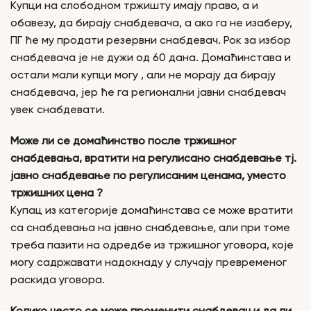
Купци на слободном тржишту имају право, а и
обавезу, да бирају снабдевача, а ако га не изаберу,
ПГ ће му продати резервни снабдевач. Рок за избор
снабдевача је не дужи од 60 дана. Домаћинстава и
остали мали купци могу , али не морају да бирају
снабдевача, јер ће га регионални јавни снабдевач
увек снабдевати.
Може ли се домаћинство после тржишног
снабдевања, вратити на регулисано снабдевање тј.
јавно снабдевање по регулисаним ценама, уместо
тржишних цена ?
Купац из категорије домаћинстава се може вратити
са снабдевања на јавно снабдевање, али при томе
треба пазити на одредбе из тржишног уговора, које
могу садржавати надокнаду у случају превременог
раскида уговора.