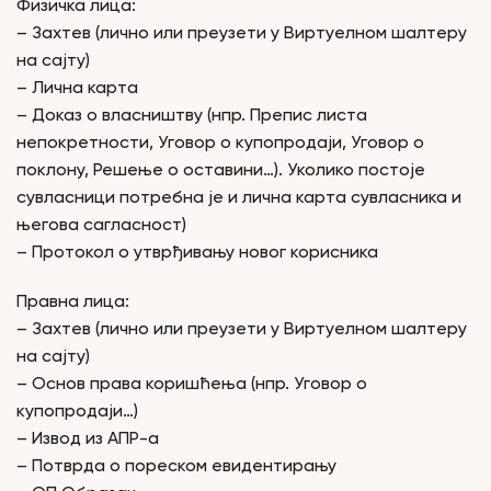
Физичка лица:
– Захтев (лично или преузети у Виртуелном шалтеру
на сајту)
– Лична карта
– Доказ о власништву (нпр. Препис листа
непокретности, Уговор о купопродаји, Уговор о
поклону, Решење о оставини…). Уколико постоје
сувласници потребна је и лична карта сувласника и
његова сагласност)
– Протокол о утврђивању новог корисника
Правна лица:
– Захтев (лично или преузети у Виртуелном шалтеру
на сајту)
– Основ права коришћења (нпр. Уговор о
купопродаји…)
– Извод из АПР-а
– Потврда о пореском евидентирању