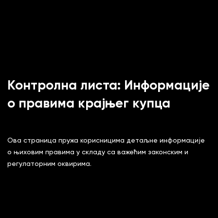
Контролна листа: Информације
о правима крајњег купца
Ова страница пружа корисницима детаљне информације
о њиховим правима у складу са важећим законским и
регулаторним оквирима.