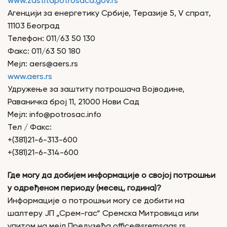
www.zastitapotrosaca.gov.rs
Агенцији за енергетику Србије, Теразије 5, V спрат,
11103 Београд
Телефон: 011/63 50 130
Факс: 011/63 50 180
Мејл: aers@aers.rs
www.aers.rs
Удружење за заштиту потрошача Војводине,
Раваничка број 11, 21000 Нови Сад
Мејл: info@potrosac.info
Тел / Факс:
+(381)21-6-313-600
+(381)21-6-314-600
Где могу да добијем информације о својој потрошњи
у одређеном периоду (месец, година)?
Информације о потрошњи могу се добити на
шалтеру ЈП „Срем-гас“ Сремска Митровица или
упитом на мејл Предузећа office@sremsgas.rs