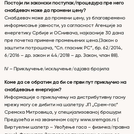
Постоји ли законски поступак/процедура пре него
снабдевач може да промени цену?
Снабдевач може да промени цену, уз благовремено
информисање јавности, уз сагласност Агенције за
енергетику Србије и ОСнивача, најкасније 30 дана
пре почетка примене промењених цена.(Закон о
заштити потрошача, “Сл. гласник РС”, бр. 62/2014,
6/2016 – др. закон и 44/2018 – др. Закон, члан 88).
IV – Прикључење/искључење/одјава бројила
Коме да се обратим да би се први пут прикључио на
снабдевање енергијом?
Информације о прикључењу на дистрибутивну гасну
мрежу могу се дибити на шалетру ЈП „Срем-гас“
Сремска Митровица, у специјализованој брошури
Предузећа и на званичном сајту www.sremgas.rs (
Виртуелни шалетр – Увођење гаса – физичка/правна