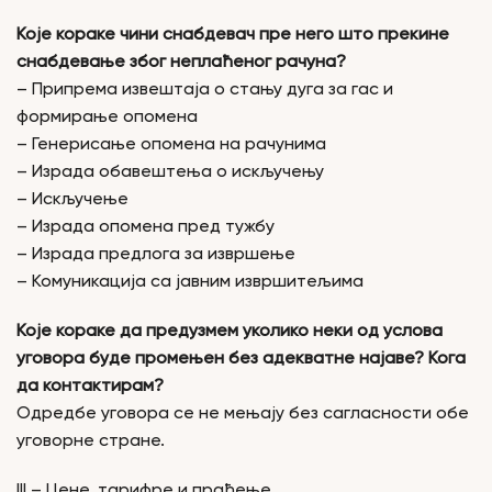
Које кораке чини снабдевач пре него што прекине
снабдевање због неплаћеног рачуна?
– Припрема извештаја о стању дуга за гас и
формирање опомена
– Генерисање опомена на рачунима
– Израда обавештења о искључењу
– Искључење
– Израда oпомена пред тужбу
– Израда предлога за извршење
– Комуникација са јавним извршитељима
Које кораке да предузмем уколико неки од услова
уговора буде промењен без адекватне најаве? Кога
да контактирам?
Одредбе уговора се не мењају без сагласности обе
уговорне стране.
III – Цене, тарифре и праћење