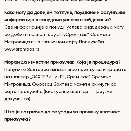
Како могу да добијем потпуне, поуздане и разумљиве
информације о понудама услова снабдевања?
Све информације о понуди услова снабдевања могу
се добити на шалтеру ЈП „Срем-гас“ Сремска
Митровица и на званичном сајту Предузећа
www.sremgas.rs
Морам да изместим прикључак. Која је процедура?
Попуните Захтев за измештање прикључка и предате
на шалтер „ЗАХТЕВИ“ у ЈП „Срем-гас“ Сремска
Митровица. Образац Захтева можете скинути са
сајта Предузећа (Виртуелни шалтер – Преузми
документа).
Шта је потребно да се уради за промену власника
прикључка?