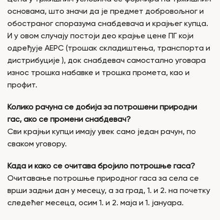
основама, што значи да је предмет добровољног и
обостраног споразума снабдевача и крајњег купца.
И у овом случају постоји део крајње цене ПГ који
одређује АЕРС (трошак складиштења, транспорта и
дистрибуције ), док снабдевач самостално уговара
износ трошка набавке и трошка промета, као и
профит.
Колико рачуна се добија за потрошени природни
гас, ако се промени снабдевач?
Сви крајњи купци имају увек само један рачун, по
сваком уговору.
Када и како се очитава бројило потрошње гаса?
Очитавање потрошње природног гаса за села се
врши задњи дан у месецу, а за град, 1. и 2. на почетку
следећег месеца, осим 1. и 2. маја и 1. јануара.