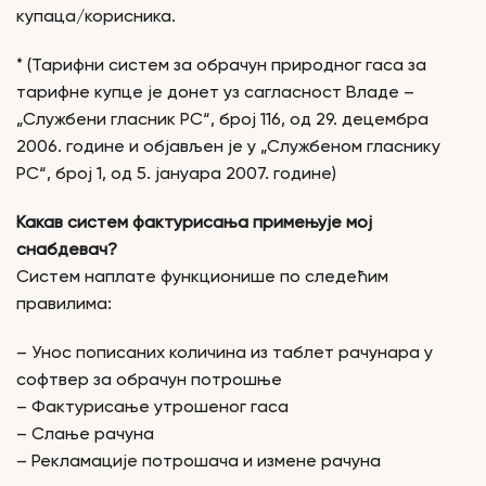
купаца/корисника.
* (Тарифни систем за обрачун природног гаса за
тарифне купце је донет уз сагласност Владе –
„Службени гласник РС“, број 116, од 29. децембра
2006. године и објављен је у „Службеном гласнику
РС“, број 1, од 5. јануара 2007. године)
Какав систем фактурисања примењује мој
снабдевач?
Систем наплате функционише по следећим
правилима:
– Унос пописаних количина из таблет рачунара у
софтвер за обрачун потрошње
– Фактурисање утрошеног гаса
– Слање рачуна
– Рекламације потрошача и измене рачуна