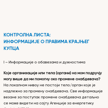
КОНТРОЛНА ЛИСТА:
ИНФОРМАЦИЈЕ О ПРАВИМА КРАЈЊЕГ
КУПЦА
I – Информације о обавезама и дужностима
Које организације или тела (органи) на мом подручју
могу више да ми помогну око промене снабдевача?
На локалном нивоу не постоји тело/орган које је
надлежно за промену снабдевача. Све информације
везане за поступак промене снабдевача детаљно
се може видети на сајту Агенције за енергетику