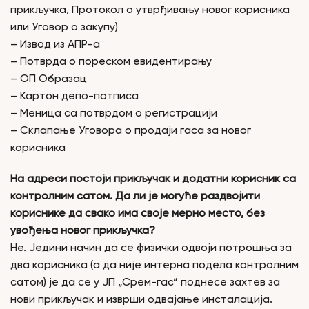
прикључка, Протокол о утврђивању новог корисника
или Уговор о закупу)
– Извод из АПР-а
– Потврда о пореском евидентирању
– ОП Образац
– Картон депо-потписа
– Меница са потврдом о регистрацији
– Склапање Уговора о продаји гаса за новог
корисника
На адреси постоји прикључак и додатни корисник са
контролним сатом. Да ли је могуће раздвојити
кориснике да свако има своје мерно место, без
увођења новог прикључка?
Не. Једини начин да се физички одвоји потрошња за
два корисника (а да није интерна подела контролним
сатом) је да се у ЈП „Срем-гас“ поднесе захтев за
нови прикључак и изврши одвајање инсталација.