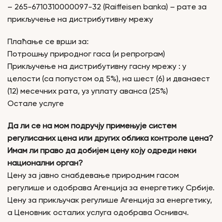
– 265-6710310000097-32 (Raiffeisen banka) – рате за
прикључење на дистрибутивну мрежу
Плаћање се врши за:
Потрошњу природног гаса (и репрограм)
Прикључење на дистрибутивну гасну мрежу : у
целости (са попустом од 5%), на шест (6) и дванаест
(12) месечних рата, уз уплату аванса (25%)
Остале услуге
Да ли се на мом подручју примењује систем
регулисаних цена или других облика контроле цена?
Имам ли право да добијем цену коју одреди неки
национални орган?
Цену за јавно снабдевање природним гасом
регулише и одобрава Агенција за енергетику Србије.
Цену за прикључак регулише Агенција за енергетику,
а Ценовник осталих услуга одобрава Оснивач.