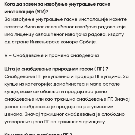
Кога да зовем за извођење унутрашње гасне
инсталације (УГИ)?
За извођење унутрашње гасне инсталације можете
позвати било ког овлашћеног извођача радова који
има лиценцу овлашћеног извођача радова, издату
од стране Инжењерске коморе Србије.
V – Снабдевање и промена снабдевача
Шта је снабдевање природним гасом ( ПГ ) ?
Снабдевање ПГ је куповина и продаја ПГ купцима. За
купце из категорије: домаћинства и мале остале
купце, може се обављати продаја као јавно
снабдевање или као тржишно снабдевање ПГ. Значај
јавног снабдевања је продаја по регулисаним
ценама. Значај тржишног снабдевања је слободно
уговарање цена ПГ по тржишном принципу.