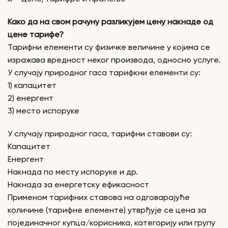
Како да на свом рачуну разликујем цену накнаде од
цене тарифе?
Тарифни елементи су физичке величине у којима се
изражава вредност неког производа, односно услуге.
У случају природног гаса тарифкни елементи су:
1) капацитет
2) енергент
3) место испоруке
У случају природног гаса, тарифни ставови су:
Капацитет
Енергент
Накнада по месту испоруке и др.
Накнада за енергетску ефикасност
Применом тарифних ставова на одговарајуће
количине (тарифне елементе) утврђује се цена за
појединачног купца/корисника, категорију или групу