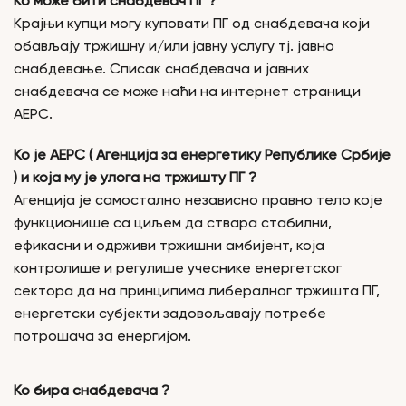
Ко може бити снабдевач ПГ ?
Крајњи купци могу куповати ПГ од снабдевача који
обављају тржишну и/или јавну услугу тј. јавно
снабдевање. Списак снабдевача и јавних
снабдевача се може наћи на интернет страници
АЕРС.
Ко је АЕРС ( Агенција за енергетику Републике Србије
) и која му је улога на тржишту ПГ ?
Агенција је самостално независно правно тело које
функционише са циљем да ствара стабилни,
ефикасни и одрживи тржишни амбијент, која
контролише и регулише учеснике енергетског
сектора да на принципима либералног тржишта ПГ,
енергетски субјекти задовољавају потребе
потрошача за енергијом.
Ко бира снабдевача ?