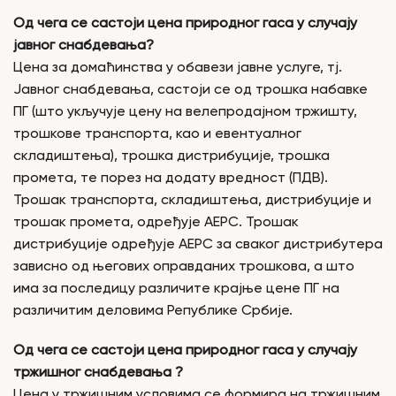
Од чега се састоји цена природног гаса у случају
јавног снабдевања?
Цена за домаћинства у обавези јавне услуге, тј.
Јавног снабдевања, састоји се од трошка набавке
ПГ (што укључује цену на велепродајном тржишту,
трошкове транспорта, као и евентуалног
складиштења), трошка дистрибуције, трошка
промета, те порез на додату вредност (ПДВ).
Трошак транспорта, складиштења, дистрибуције и
трошак промета, одређује АЕРС. Трошак
дистрибуције одређује АЕРС за сваког дистрибутера
зависно од његових оправданих трошкова, а што
има за последицу различите крајње цене ПГ на
различитим деловима Републике Србије.
Од чега се састоји цена природног гаса у случају
тржишног снабдевања ?
Цена у тржишним условима се формира на тржишним