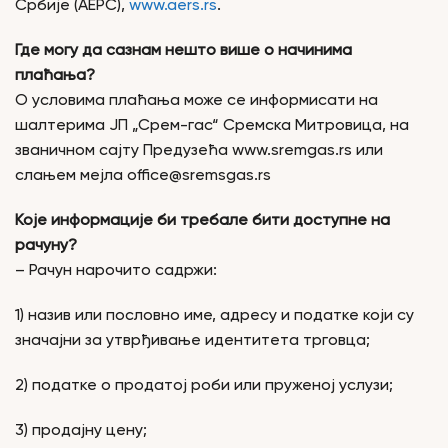
Србије (АЕРС),
www.aers.rs
.
Где могу да сазнам нешто више о начинима
плаћања?
О условима плаћања може се информисати на
шалтерима ЈП „Срем-гас“ Сремска Митровица, на
званичном сајту Предузећа www.sremgas.rs или
слањем мејла office@sremsgas.rs
Које информације би требале бити доступне на
рачуну?
– Рачун нарочито садржи:
1) назив или пословно име, адресу и податке који су
значајни за утврђивање идентитета трговца;
2) податке о продатој роби или пруженој услузи;
3) продајну цену;