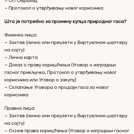
– ОП Образац
– Протокол о утврђивању новог корисника
Шта је потребно за промену купца природног гаса?
Физичка лица:
– Захтев (лично или преузети у Виртуелном шалтеру
на сајту)
– Лична карта
– Доказ о праву коришћења (Уговор о изградњи
гасног прикључка, Протокол о утврђивању новог
корисника или Уговор о закупу)
– Склапање Уговора о продаји гаса за новог
корисника
Правна лицa:
– Захтев (лично или преузети у Виртуелном шалтеру
на сајту)
– Основ права коришћења (Уговор о изградњи гасног