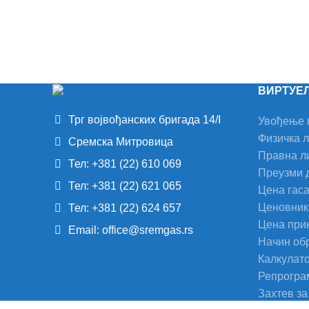
ВИРТУЕ
Трг војвођанских бригада 14/I
Увођење 
Физичка 
Сремска Митровица
Правна л
Тел: +381 (22) 610 069
Преузми 
Тел: +381 (22) 621 065
Цена гас
Ценовник 
Тел: +381 (22) 624 657
Цена при
Email: office@sremgas.rs
Начин об
Калкулат
Репрогра
Захтев за