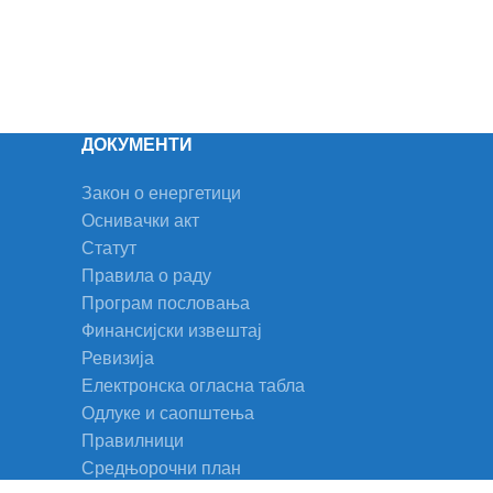
ДОКУМЕНТИ
Закон о енергетици
Оснивачки акт
Статут
Правила о раду
Програм пословања
Финансијски извештај
Ревизија
Електронска огласна табла
Одлуке и саопштења
Правилници
Средњорочни план