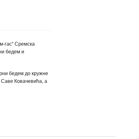
ем-гас“ Сремска
ни бедем и
ерни бедем до кружне
 Саве Ковачевића, а