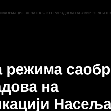
ИНФОРМАЦИЈЕ
ДЕЛАТНОСТ
О ПРИРОДНОМ ГАСУ
ВИРТУЕЛНИ Ш
 режима саобр
адова на
кацији Насељ