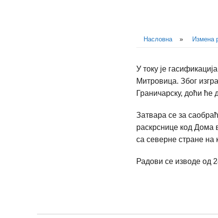
Насловна
»
Измена 
У току је гасификациј
Митровица. Због изгр
Граничарску, доћи ће 
Затвара се за саобра
раскрснице код Дома 
са северне стране на
Радови се изводе од 24