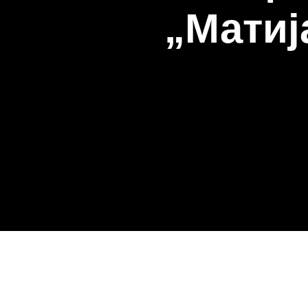
„Матиј
е-Рачун
Достава рачуна путем електронске поште