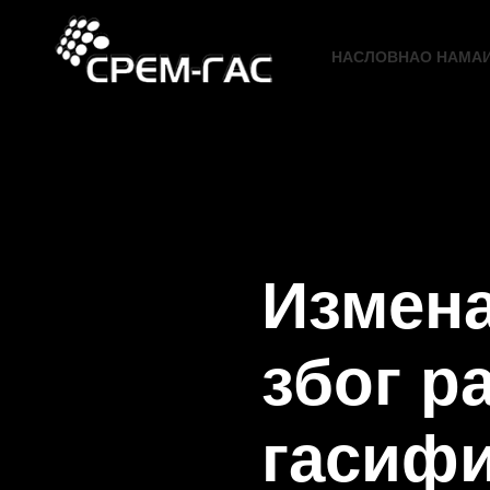
НАСЛОВНА
О НАМА
Измена
због р
гасифи