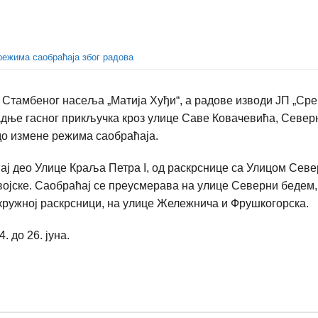
режима саобраћаја због радова
а Стамбеног насеља „Матија Хуђи“, а радове изводи ЈП „Ср
адње гасног прикључка кроз улице Саве Ковачевића, Север
до измене режима саобраћаја.
ћај део Улице Краља Петра I, од раскрснице са Улицом Сев
војске. Саобраћај се преусмерава на улице Северни бедем,
 кружној раскрсници, на улице Жележнича и Фрушкогорска.
. до 26. јуна.