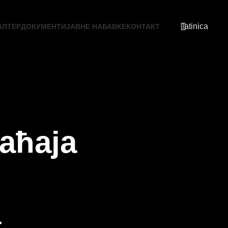
latinica
АЛТЕР
ДОКУМЕНТИ
ЈАВНЕ НАБАВКЕ
КОНТАКТ
аћаја
а