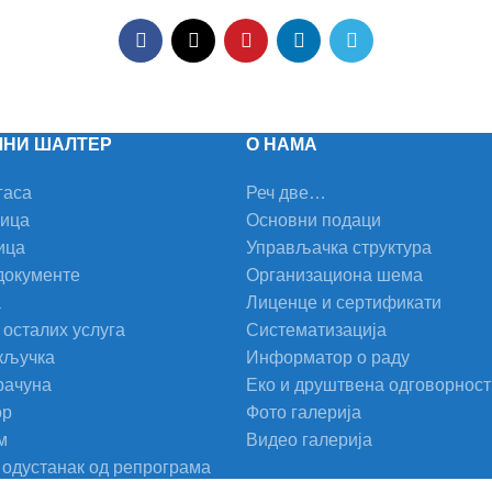
ЛНИ ШАЛТЕР
О НАМА
гаса
Реч две…
лица
Основни подаци
ица
Управљачка структура
документе
Организациона шема
а
Лиценце и сертификати
осталих услуга
Систематизација
кључка
Информатор о раду
рачуна
Еко и друштвена одговорност
ор
Фото галерија
м
Видео галерија
 одустанак од репрограма