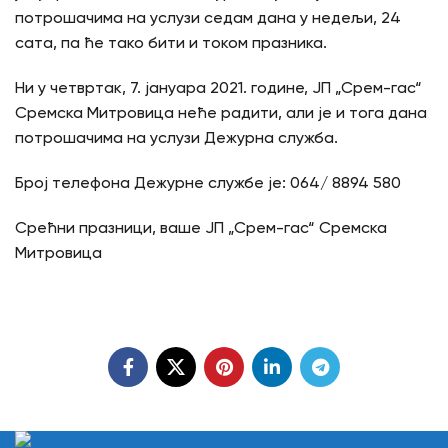
потрошачима на услузи седам дана у недељи, 24
сата, па ће тако бити и током празника.
Ни у четвртак, 7. јануара 2021. године, ЈП „Срем-гас“
Сремска Митровица неће радити, али је и тога дана
потрошачима на услузи Дежурна служба.
Број телефона Дежурне службе је: 064/ 8894 580
Срећни празници, ваше ЈП „Срем-гас“ Сремска
Митровица