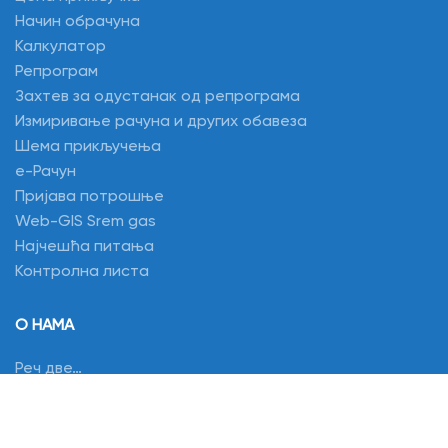
Начин обрачуна
Калкулатор
Репрограм
Захтев за одустанак од репрограма
Измиривање рачуна и других обавеза
Шема прикључења
e-Рачун
Пријава потрошње
Web-GIS Srem gas
Најчешћа питања
Контролна листа
О НАМА
Реч две…
Основни подаци
Управљачка структура
Организациона шема