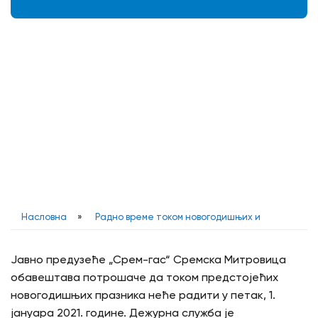
Виртуелни шалтер
Приступите свим услугама без одласка у
Предузеће
Насловна
»
Радно време током новогодишњих и
Јавно предузеће „Срем-гас“ Сремска Митровица
обавештава потрошаче да током предстојећих
новогодишњих празника неће радити у петак, 1.
јануара 2021. године. Дежурна служба је