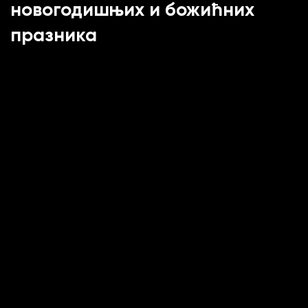
новогодишњих и божићних
празника