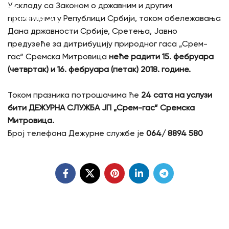
У складу са Законом о државним и другим
празницима у Републици Србији, током обележавања
Дана државности Србије, Сретења, Јавно
предузеће за дитрибуцију природног гаса „Срем-
гас“ Сремска Митровица
неће радити 15. фебруара
(четвртак) и 16. фебруара (петак) 2018. године.
Током празника потрошачима ће
24 сата на услузи
бити ДЕЖУРНА СЛУЖБА ЈП „Срем-гас“ Сремска
Митровица.
Број телефона Дежурне службе је
064/ 8894 580