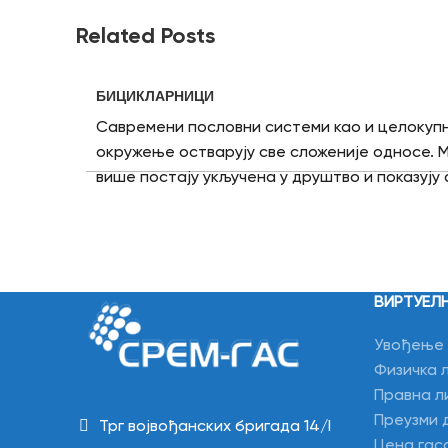
Related Posts
БИЦИКЛАРНИЦИ
Савремени пословни системи као и целокуп
окружење остварују све сложеније односе. 
више постају укључена у друштво и показуј
за друштвену одговорност. Друштвена одго
предузимање одређене активности које ће
добробити целокупног друштва. ЈП “Срем-г
одговорног предузећа, а поред хуманитарних
се одазива, ових дана уређују простор око об
ВИРТУЕЛ
Нови бицикларници значиће у естетском смисл
Увођење 
порука о здравом начину живота и заштити с
Физичка 
Правна л
Преузми 
Трг војвођанских бригада 14/I
Цена гас