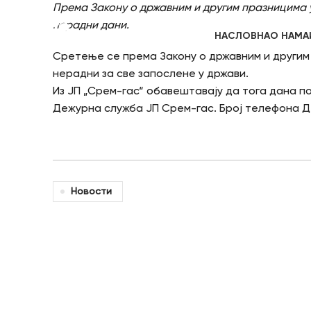
Према Закону о државним и другим празницима у 
нерадни дани.
НАСЛОВНА
О НАМА
Сретење се према Закону о државним и другим п
нерадни за све запослене у држави.
Из ЈП „Срем-гас“ обавештавају да тога дана п
Дежурна служба ЈП Срем-гас. Број телефона Д
Новости