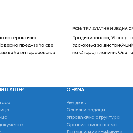
РСИ: ТРИ ЗЛАТНЕ И ЈЕДНА
но интерактивно
Традиционални, VI спортс
Модерна предузећа све
Удружења за дистрибуцију 
у све веће интересовање
на Старој планини. Ове г
ворност подразумева
стоном тенису , пикаду, 
 допринети унапређењу
баскету. Представници Ја
ас” гради имиџ друштвено
гаса “Срем-гас” остварил
 и других акција којима
вратили са пехарима. Так
јекта у коме послују.
НИ ШАЛТЕР
О НАМА
да се постигну добри рез
у, али уједно је то и
такмичари су освојили пр
гаса
Реч две…
редине у којој живимо.
успех постигле су и такми
лица
Основни подаци
златну медаљу освојили с
ица
Управљачка структура
медаља освојена је у ди
документе
Организациона шема
спортског духа и дружењ
а
Лиценце и сертификати