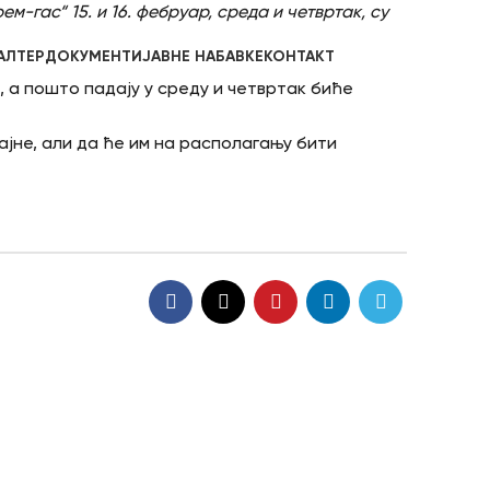
-гас“ 15. и 16. фебруар, среда и четвртак, су
latinica
АЛТЕР
ДОКУМЕНТИ
ЈАВНЕ НАБАВКЕ
КОНТАКТ
, а пошто падају у среду и четвртак биће
ајне, али да ће им на располагању бити