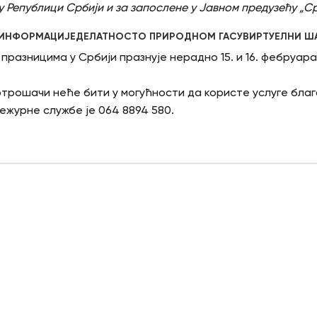
Републици Србији и за запослене у Јавном предузећу „Срем
ИНФОРМАЦИЈЕ
ДЕЛАТНОСТ
О ПРИРОДНОМ ГАСУ
ВИРТУЕЛНИ Ш
разницима у Србији празнује нерадно 15. и 16. фебруара
отрошачи неће бити у могућности да користе услуге благ
ежурне службе је 064 8894 580.