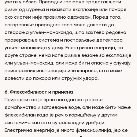
узети у обзир. Природни гас може представљати
ризик од цурења и изазвати експлозије или пожаре
ако систем није правилно одржаван. Поред тога,
сагоревање природног гаса може довести до
стварања угљен-моноксида, што захтева редовно
проверавање система и постављање детектора
угљен-моноксида у дому. Електрична енергија, са
друге стране, нема исте ризике везане за експлозије
или угљен-моноксид, али може бити опасна у случају
неисправних инсталација или кварова, што може
довести до пожара или струјних удара.
6. Флексибилност и примена
Природни гас је врло погодан за грејање
домаћинства и загревање воде, али може бити мање
флексибилан када је реч о коришћењу у другим
системима као што су расхладни уређаји.
Електрична енергија је много флексибилнија, јер се