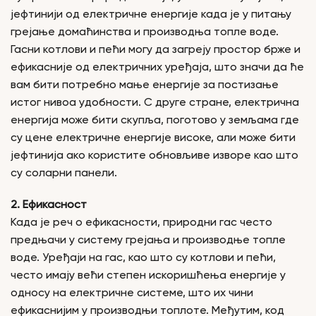
јефтинији од електричне енергије када је у питању
грејање домаћинства и производња топле воде.
Гасни котлови и пећи могу да загреју простор брже и
ефикасније од електричних уређаја, што значи да ће
вам бити потребно мање енергије за постизање
истог нивоа удобности. С друге стране, електрична
енергија може бити скупља, поготово у земљама где
су цене електричне енергије високе, али може бити
јефтинија ако користите обновљиве изворе као што
су соларни панели.
2. Ефикасност
Када је реч о ефикасности, природни гас често
предњачи у систему грејања и производње топле
воде. Уређаји на гас, као што су котлови и пећи,
често имају већи степен искоришћења енергије у
односу на електричне системе, што их чини
ефикаснијим у производњи топлоте. Међутим, код