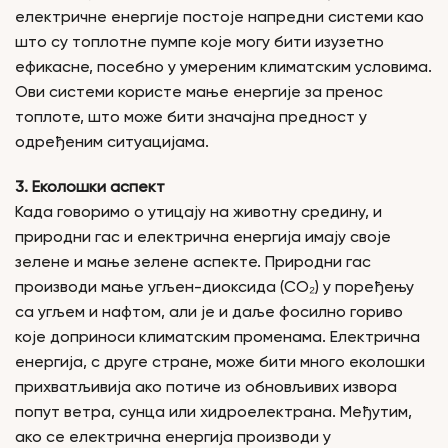
електричне енергије постоје напредни системи као
што су топлотне пумпе које могу бити изузетно
ефикасне, посебно у умереним климатским условима.
Ови системи користе мање енергије за пренос
топлоте, што може бити значајна предност у
одређеним ситуацијама.
3. Еколошки аспект
Када говоримо о утицају на животну средину, и
природни гас и електрична енергија имају своје
зелене и мање зелене аспекте. Природни гас
производи мање угљен-диоксида (CO₂) у поређењу
са угљем и нафтом, али је и даље фосилно гориво
које доприноси климатским променама. Електрична
енергија, с друге стране, може бити много еколошки
прихватљивија ако потиче из обновљивих извора
попут ветра, сунца или хидроелектрана. Међутим,
ако се електрична енергија производи у