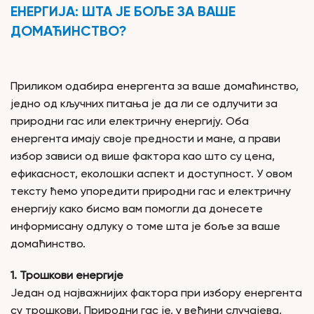
ЕНЕРГИЈА: ШТА ЈЕ БОЉЕ ЗА ВАШЕ
ДОМАЋИНСТВО?
Приликом одабира енергента за ваше домаћинство,
једно од кључних питања је да ли се одлучити за
природни гас или електричну енергију. Оба
енергента имају своје предности и мане, а прави
избор зависи од више фактора као што су цена,
ефикасност, еколошки аспект и доступност. У овом
тексту ћемо упоредити природни гас и електричну
енергију како бисмо вам помогли да донесете
информисану одлуку о томе шта је боље за ваше
домаћинство.
1. Трошкови енергије
Један од најважнијих фактора при избору енергента
су трошкови. Природни гас је, у већини случајева,