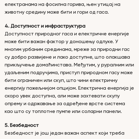
електранама на фосилна горива, њен утицај на
животну средину може бити и гори од гаса.
4. Доступност и инфраструктура
Доступност природног гаса и електричне енергије
може бити важан фактор у доношењу одлуке. У
многим урбаним срединама, мреже за природни гас
су добро развијене и лако доступне, што олакшава
прикључење домаћинстава. Међутим, у руралним или
удаљеним подручјима, приступ природном гасу може
бити ограничен или скуп, што чини електричну
енергију пожељнијом опцијом. Електрична енергија је
скоро увек доступна, али може захтевати скупу
опрему и одржавање за одређене врсте система
као што су топлотне пумпе или соларни панели.
5. Безбедност
Безбедност је још један важан аспект који треба