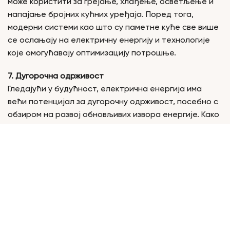
може користити за грејање, хлађење, осветљење и
напајање бројних кућних уређаја. Поред тога,
модерни системи као што су паметне куће све више
се ослањају на електричну енергију и технологије
које омогућавају оптимизацију потрошње.
7. Дугорочна одрживост
Гледајући у будућност, електрична енергија има
већи потенцијал за дугорочну одрживост, посебно с
обзиром на развој обновљивих извора енергије. Како
се технологија напредује, електрична енергија ће
све више бити произведена из чистих и обновљивих
извора, што је чини кључним елементом у глобалној
енергетској транзицији. Природни гас ће вероватно
остати важан транзициони енергент у наредним
деценијама, али његова улога ће се постепено
смањивати како обновљиви извори постају
доступнији и јефтинији.