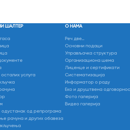
НИ ШАЛТЕР
О НАМА
гаса
Реч две…
лица
Основни подаци
ица
Управљачка структура
документе
Организациона шема
а
Лиценце и сертификати
 осталих услуга
Систематизација
кључка
Информатор о раду
рачуна
Еко и друштвена одговорно
ор
Фото галерија
м
Видео галерија
а одустанак од репрограма
ње рачуна и других обавеза
икључења