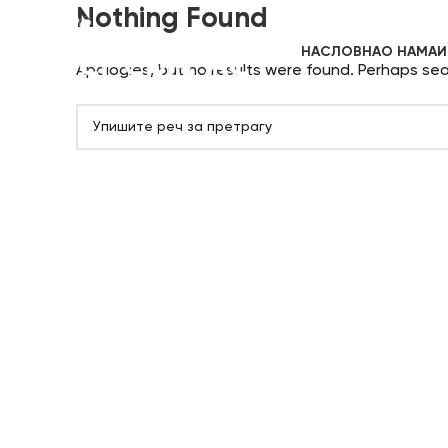
Nothing Found
НАСЛОВНА
О НАМА
И
Apologies, but no results were found. Perhaps searc