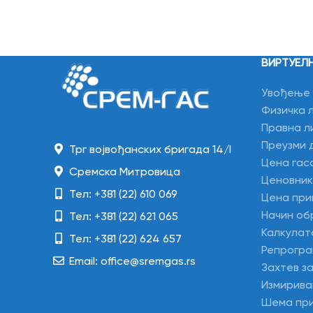
ВИРТУЕЛ
Увођење 
Физичка 
Правна л
Преузми 
Трг војвођанских бригада 14/I
Цена гас
Сремска Митровица
Ценовник
Тел: +381 (22) 610 069
Цена при
Начин об
Тел: +381 (22) 621 065
Калкулат
Тел: +381 (22) 624 657
Репрогра
Email: office@sremgas.rs
Захтев з
Измирива
Шема пр